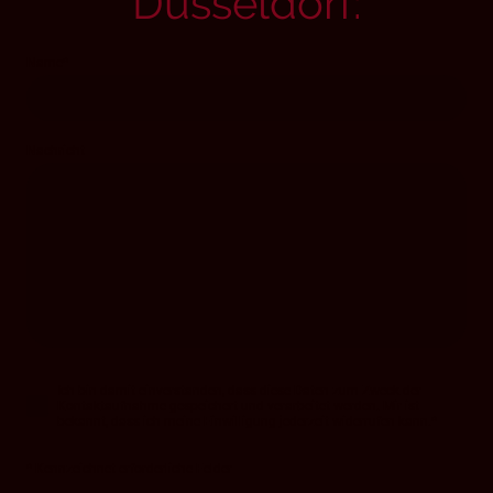
Düsseldorf
:
Name
*
Nachricht
Ich bin damit einverstanden, dass diese Daten zum Zweck der
Kontaktaufnahme gespeichert und verarbeitet werden. Mir ist
bekannt, dass ich meine Einwilligung jederzeit widerrufen kann.
*
* Kennzeichnet erforderliche Felder