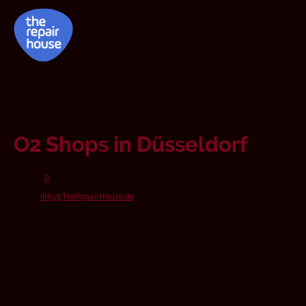
O2 Shops in Düsseldorf
211-5987037
Telefon:
0
E-Mail:
info@TheRepairHouse.de
Nordstr. 71, 40477 Düsseldorf
Anschrift: